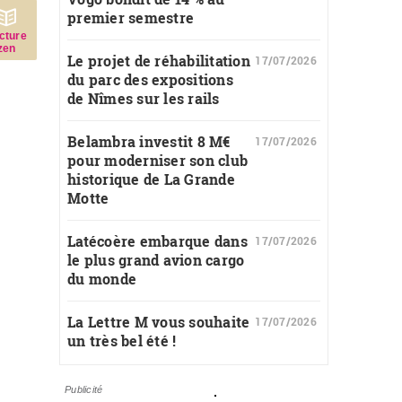
premier semestre
c­ture
zen
Le projet de réhabilitation
17/07/2026
du parc des expositions
de Nîmes sur les rails
Belambra investit 8 M€
17/07/2026
pour moderniser son club
historique de La Grande
Motte
Latécoère embarque dans
17/07/2026
le plus grand avion cargo
du monde
La Lettre M vous souhaite
17/07/2026
un très bel été !
Publicité