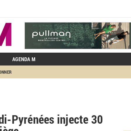
AGENDA M
BONNER
di-Pyrénées injecte 30
iège