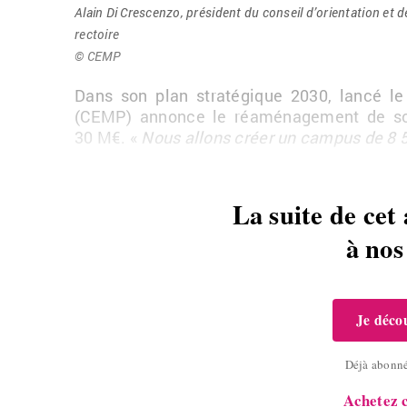
Alain Di Cres­cenzo, pré­sident du conseil d’orien­ta­tion et 
rec­toire
© CEMP
Dans son plan stra­té­gique 2030, lancé le
(CEMP) an­nonce le ré­amé­na­ge­ment de son
30
M€. «
Nous al­lons créer un cam­pus de 8
La suite de cet 
à no
Je décou
Déjà abonn
Achetez c