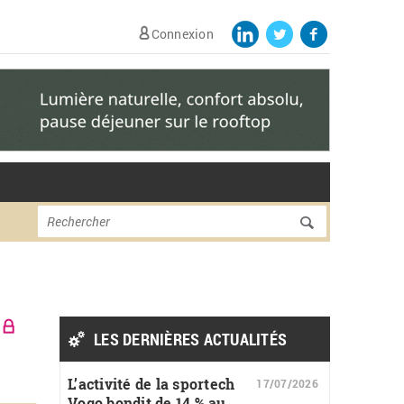
Connexion
Formulaire de
Rechercher
recherche
LES DERNIÈRES ACTUALITÉS
L’activité de la sportech
17/07/2026
Vogo bondit de 14 % au