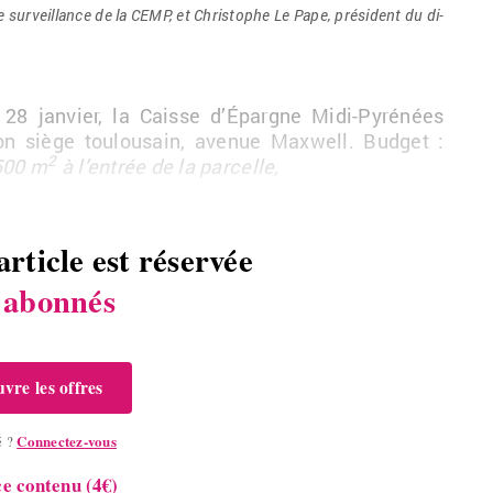
de sur­veillance de la CEMP, et Chris­tophe Le Pape, pré­sident du di­
 28
jan­vier, la Caisse d’Épargne Midi-Py­ré­nées
 siège tou­lou­sain, ave­nue Max­well. Bud­get
:
2
500
m
à l’en­trée de la par­celle,
article est réservée
s
abonnés
vre les offres
Connectez-vous
é ?
e contenu (4€)