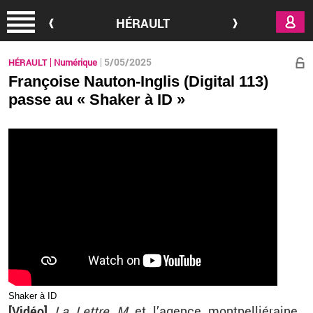
Aller au contenu principal
HÉRAULT
5/05/2025
HÉRAULT
Numérique
Françoise Nauton-Inglis (Digital 113)
passe au « Shaker à ID »
Sha­ker à ID
[Vidéo]
La Lettre
M
et l’agence mont­pel­lié­raine