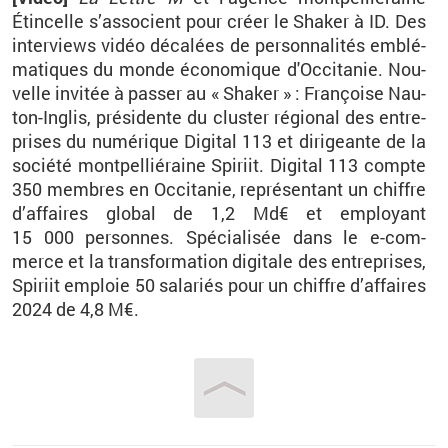
Étin­celle s’as­so­cient pour créer le Sha­ker à ID. Des
in­ter­views vidéo dé­ca­lées de per­son­na­li­tés em­blé­
ma­tiques du monde éco­no­mique d'Oc­ci­ta­nie. Nou­
velle in­vi­tée à pas­ser au «
Sha­ker
»
: Fran­çoise Nau­
ton-In­glis, pré­si­dente du clus­ter ré­gio­nal des en­tre­
prises du nu­mé­rique Di­gi­tal
113 et di­ri­geante de la
so­ciété mont­pel­lié­raine Spi­riit. Di­gi­tal
113 compte
350
membres en Oc­ci­ta­nie, re­pré­sen­tant un chiffre
d’af­faires glo­bal de 1,2
Md€ et em­ployant
15
000
per­sonnes. Spé­cia­li­sée dans le e-com­
merce et la trans­for­ma­tion di­gi­tale des en­tre­prises,
Spi­riit em­ploie 50
sa­la­riés pour un chiffre d’af­faires
2024 de 4,8
M€.