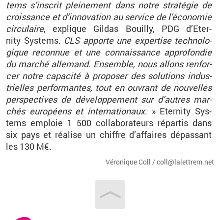
tems
s’ins­crit plei­ne­ment dans notre stra­té­gie de
crois­sance et d’in­no­va­tion au ser­vice de l’éco­no­mie
cir­cu­laire
, ex­plique Gil­das
Bouilly
, PDG
d’Eter­
nity
Sys­tems
.
CLS
ap­porte une ex­per­tise tech­no­lo­
gique re­con­nue et une connais­sance ap­pro­fon­die
du mar­ché al­le­mand. En­semble, nous al­lons ren­for­
cer notre ca­pa­cité à pro­po­ser des so­lu­tions in­dus­
trielles per­for­mantes, tout en ou­vrant de nou­velles
pers­pec­tives de dé­ve­lop­pe­ment sur d’autres mar­
chés eu­ro­péens et in­ter­na­tio­naux
. »
Eter­nity
Sys­
tems
em­ploie 1 500 col­la­bo­ra­teurs ré­par­tis dans
six pays et réa­lise un chiffre d’af­faires dé­pas­sant
les 130 M€.
Vé­ro­nique Coll / coll@​la­let­trem.​net