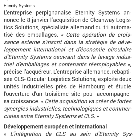
Eter­nity Sys­tems
L'en­tre­prise per­pi­gna­naise Eter­nity Sys­tems an­
nonce le 8 jan­vier l’ac­qui­si­tion de Clean­way Lo­gis­
tics So­lu­tions, spé­cia­liste al­le­mand du tri au­to­ma­
tisé des em­bal­lages. «
Cette opé­ra­tion de crois­
sance ex­terne s’ins­crit dans la stra­té­gie de dé­ve­
lop­pe­ment in­ter­na­tio­nal et d’éco­no­mie cir­cu­laire
d’Eter­nity Sys­tems oeu­vrant dans le la­vage in­dus­
triel d’em­bal­lages et conte­nants ré­em­ployables
»,
pré­cise l'ac­qué­reur. L’en­tre­prise al­le­mande, re­bap­ti­
sée CLS- Cir­cu­lar Lo­gis­tics So­lu­tions, ex­ploite deux
uni­tés in­dus­trielles près de Ham­bourg et étu­die
l'ou­ver­ture d'un troi­sième site pour ac­com­pa­gner
sa crois­sance. «
Cette ac­qui­si­tion va créer de fortes
sy­ner­gies in­dus­trielles, tech­no­lo­giques et com­mer­
ciales entre Eter­nity Sys­tems et CLS
.
»
Dé­ve­lop­pe­ment eu­ro­péen et in­ter­na­tio­nal
«
L’in­té­gra­tion de
CLS
au sein
d’Eter­nity
Sys­