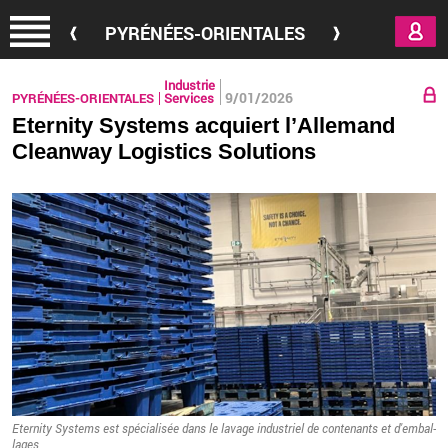
Aller au contenu principal
PYRÉNÉES-ORIENTALES
Industrie
9/01/2026
PYRÉNÉES-ORIENTALES
Services
Eternity Systems acquiert l’Allemand
Cleanway Logistics Solutions
Eter­nity Sys­tems est spé­cia­li­sée dans le la­vage in­dus­triel de conte­nants et d'em­bal­
lages