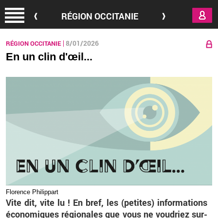
Aller au contenu principal
RÉGION OCCITANIE
8/01/2026
RÉGION OCCITANIE
En un clin d'œil...
Flo­rence Phi­lip­part
Vite dit, vite lu ! En bref, les (pe­tites) in­for­ma­tions
éco­no­miques ré­gio­nales que vous ne vou­driez sur­