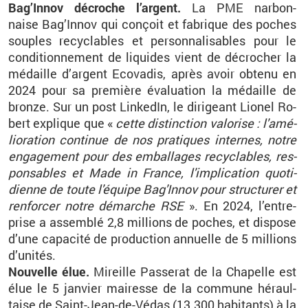
Bag’In­nov dé­croche l’ar­gent.
La PME nar­bon­
naise Bag’In­nov qui conçoit et fa­brique des poches
souples re­cy­clables et per­son­na­li­sables pour le
condi­tion­ne­ment de li­quides vient de dé­cro­cher la
mé­daille d’ar­gent Eco­va­dis, après avoir ob­tenu en
2024 pour sa pre­mière éva­lua­tion la mé­daille de
bronze. Sur un post Lin­ke­dIn, le di­ri­geant Lio­nel Ro­
bert ex­plique que «
cette dis­tinc­tion va­lo­rise : l'amé­
lio­ra­tion conti­nue de nos pra­tiques in­ternes, notre
en­ga­ge­ment pour des em­bal­lages re­cy­clables, res­
pon­sables et Made in France, l'im­pli­ca­tion quo­ti­
dienne de toute l'équipe Bag'In­nov pour struc­tu­rer et
ren­for­cer notre dé­marche RSE
». En 2024, l’en­tre­
prise a as­sem­blé 2,8 mil­lions de poches, et dis­pose
d’une ca­pa­cité de pro­duc­tion an­nuelle de 5 mil­lions
d’uni­tés.
Nou­velle élue.
Mi­reille Pas­se­rat de la Cha­pelle est
élue le 5 jan­vier mai­resse de la com­mune hé­raul­
taise de Saint-Jean-de-Vé­das (13 300 ha­bi­tants) à la