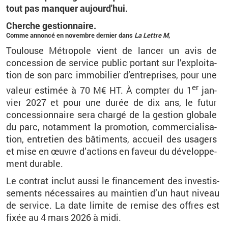
tout pas man­quer au­jour­d'hui.
Cherche ges­tion­naire.
Comme an­noncé en no­vembre der­nier dans
La Lettre M
,
Tou­louse Mé­tro­pole vient de lan­cer un avis de
conces­sion de ser­vice pu­blic por­tant sur l’ex­ploi­ta­
tion de son parc im­mo­bi­lier d’en­tre­prises, pour une
er
va­leur es­ti­mée à 70 M€ HT. À comp­ter du 1
jan­
vier 2027 et pour une durée de dix ans, le futur
conces­sion­naire sera chargé de la ges­tion glo­bale
du parc, no­tam­ment la pro­mo­tion, com­mer­cia­li­sa­
tion, en­tre­tien des bâ­ti­ments, ac­cueil des usa­gers
et mise en œuvre d’ac­tions en fa­veur du dé­ve­lop­pe­
ment du­rable.
Le contrat in­clut aussi le fi­nan­ce­ment des in­ves­tis­
se­ments né­ces­saires au main­tien d’un haut ni­veau
de ser­vice. La date li­mite de re­mise des offres est
fixée au 4 mars 2026 à midi.