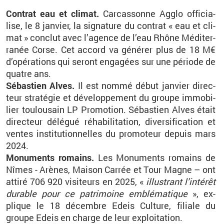
Contrat eau et cli­mat.
Car­cas­sonne Agglo of­fi­cia­
lise, le 8 jan­vier, la si­gna­ture du contrat « eau et cli­
mat » conclut avec l’agence de l’eau Rhône Mé­di­ter­
ra­née Corse. Cet ac­cord va gé­né­rer plus de 18 M€
d’opé­ra­tions qui se­ront en­ga­gées sur une pé­riode de
quatre ans.
Sé­bas­tien
Alves
.
Il est nommé début jan­vier di­rec­
teur
s
tra­té­gie et dé­ve­lop­pe­ment du groupe im­mo­bi­
lier tou­lou­sain LP Pro­mo­tion. Sé­bas­tien
Alves
était
di­rec­teur dé­lé­gué ré­ha­bi­li­ta­tion, di­ver­si­fi­ca­tion et
ventes ins­ti­tu­tion­nelles du pro­mo­teur
de­puis mars
2024.
Mo­nu­ments ro­mains.
Les Mo­nu­ments ro­mains de
Nîmes - Arènes, Mai­son Car­rée et Tour Magne – ont
at­tiré 706 920 vi­si­teurs en 2025, «
illus­trant l’in­té­rêt
du­rable pour ce pa­tri­moine em­blé­ma­tique
», ex­
plique le 18 dé­cembre Edeis Culture, fi­liale du
groupe Edeis en charge de leur ex­ploi­ta­tion.