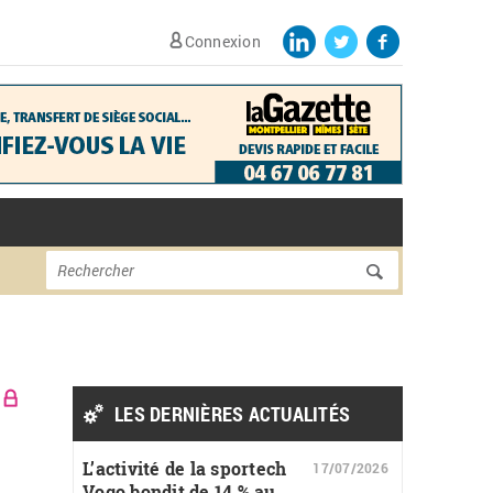
Connexion
Formulaire de
Rechercher
recherche
LES DERNIÈRES ACTUALITÉS
L’activité de la sportech
17/07/2026
Vogo bondit de 14 % au