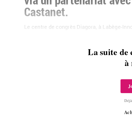
Castanet.
Le centre de congrès Diagora, à Labège-Inn
La suite de 
à
J
Déj
Ach