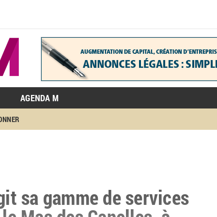
AGENDA M
BONNER
rgit sa gamme de services
 le Mas des Canelles, à