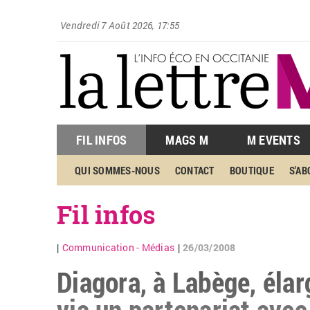
Vendredi 7 Août 2026, 17:55
FIL INFOS
MAGS M
M EVENTS
QUI SOMMES-NOUS
CONTACT
BOUTIQUE
S'A
Fil infos
Communication - Médias
26/03/2008
|
|
Diagora, à Labège, éla
via un partenariat avec