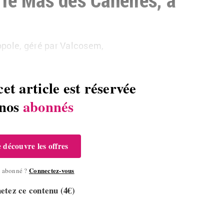
opole, géré par Valcosem,
cet article est réservée
 nos
abonnés
e découvre les offres
Connectez-vous
à abonné ?
etez ce contenu (4€)