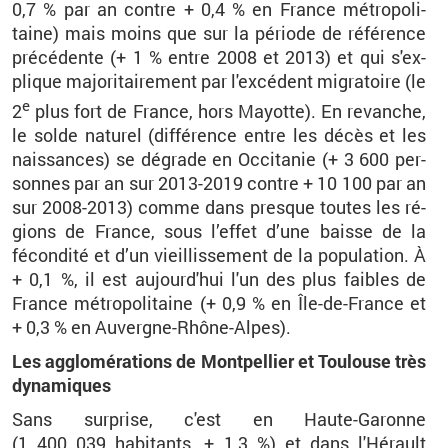
0,7 % par an contre + 0,4 % en France mé­tro­po­li­
taine) mais moins que sur la pé­riode de ré­fé­rence
pré­cé­dente (+
1
% entre 2008 et 2013) et qui s'ex­
plique ma­jo­ri­tai­re­ment par l'ex­cé­dent mi­gra­toire (le
e
2
plus fort de France, hors Mayotte). En re­vanche,
le solde na­tu­rel (dif­fé­rence entre les décès et les
nais­sances) se dé­grade en Oc­ci­ta­nie (+
3
600 per­
sonnes par an sur 2013-2019 contre +
10
100 par an
sur 2008-2013) comme dans presque toutes les ré­
gions de France,
sous l’ef­fet d’une baisse de la
fécondité et d’un vieillis­se­ment de la po­pu­la­tion
. À
+
0,1
%, il est au­jour­d'hui l'un des plus faibles de
France mé­tro­po­li­taine (+
0,9
% en Île-de-France et
+
0,3
% en Au­vergne-Rhône-Alpes).
Les ag­glo­mé­ra­tions de Mont­pel­lier et Tou­louse très
dy­na­miques
Sans sur­prise, c'est en Haute-Ga­ronne
(1
400
039
ha­bi­tants, +
1,3
%) et dans l'Hé­rault