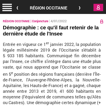
Aller au contenu principal
RÉGION OCCITANIE
4/01/2022
RÉGION OCCITANIE
Conjoncture
Démographie : ce qu'il faut retenir de la
dernière étude de l'Insee
er
En­trée en vi­gueur ce 1
jan­vier 2022, la po­pu­la­tion
lé­gale mil­lé­si­mée 2019 de l'Oc­ci­ta­nie s'éta­blit à
5
933
185
ha­bi­tants. Com­mu­ni­qué fin dé­cembre
par l'In­see, ce chiffre s'in­tègre dans une étude plus
vaste, qui nous ap­prend que l'Oc­ci­ta­nie se classe
e
en 5
po­si­tion des ré­gions fran­çaises (der­rière l'Île-
de-France, l'Au­vergne-Rho
̂ne-Alpes, la Nou­velle-
Aqui­taine, les
Hauts-
de-France) et
a gagné, chaque
année entre 2013 et 2019, 41
600
ha­bi­tants en
moyenne (
l’é
qui­va­lent
de com­munes telles qu’Alès
ou Castres)
. Une dé­mo­gra­phie certes dy­na­mique (+