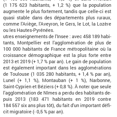
(1
175
623
ha­bi­tants, +
1,2
%) que la po­pu­la­tion
aug­mente le plus for­te­ment, tan­dis que celle-ci est
quasi stable dans des dé­par­te­ments plus ru­raux,
comme l'Ariège, l'Avey­ron, le Gers, le Lot, la Lo­zère
ou les Hautes-Py­ré­nées.
utres en­sei­gne­ments de l'In­see : avec 458
189
ha­bi­
tants, Mont­pel­lier est l'ag­glo­mé­ra­tion de plus de
100
000
ha­bi­tants de France mé­tro­po­li­taine où la
crois­sance dé­mo­gra­phique est la plus forte entre
2013 et 2019 (+
1,7
% par an). Le gain de po­pu­la­tion
est éga­le­ment im­por­tant dans les ag­glo­mé­ra­tions
de Tou­louse (1
035
280 ha­bi­tants, +
1,4
% par an),
Lunel (+
1,1
%), Mon­tau­ban (+
1
%), Nar­bonne,
Saint-Cy­prien et Bé­ziers (+
0,8
%). À noter que seule
l'ag­glo­mé­ra­tion de Nîmes a perdu des ha­bi­tants de­
puis 2013 (183
471
ha­bi­tants en 2019 contre
184
557 six ans plus tôt), du fait d'un im­por­tant dé­fi­
cit mi­gra­toire (-
0,5
% par an).