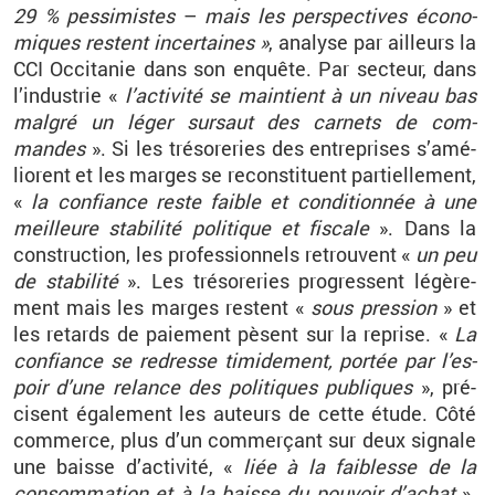
29
% pes­si­mistes
–
mais les pers­pec­tives éco­no­
miques res­tent in­cer­taines
»
, ana­lyse par ailleurs la
CCI Oc­ci­ta­nie dans son en­quête. Par sec­teur, dans
l’in­dus­trie «
l’ac­ti­vité se main­tient à un ni­veau bas
mal­gré un léger sur­saut des car­nets de com­
mandes
». Si les tré­so­re­ries des en­tre­prises s’amé­
liorent et les marges se re­cons­ti­tuent par­tiel­le­ment,
«
la confiance reste faible et condi­tion­née à une
meilleure sta­bi­lité po­li­tique et fis­cale
». Dans la
construc­tion, les pro­fes­sion­nels re­trouvent «
un peu
de sta­bi­lité
». Les tré­so­re­ries pro­gressent lé­gè­re­
ment mais les marges res­tent «
sous pres­sion
» et
les re­tards de paie­ment pèsent sur la re­prise. «
La
confiance se re­dresse ti­mi­de­ment, por­tée par l’es­
poir d’une re­lance des po­li­tiques pu­bliques
», pré­
cisent éga­le­ment les au­teurs de cette étude. Côté
com­merce, plus d’un com­mer­çant sur deux si­gnale
une baisse d’ac­ti­vité, «
liée à la fai­blesse de la
consom­ma­tion et à la baisse du pou­voir d’achat
».