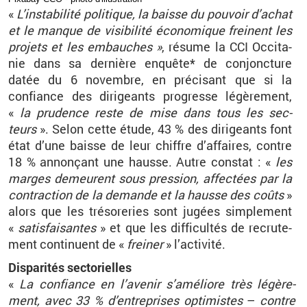
«
L’in­sta­bi­lité po­li­tique, la baisse du pou­voir d’achat
et le manque de vi­si­bi­lité éco­no­mique freinent les
pro­jets et les em­bauches
»
, ré­sume la CCI Oc­ci­ta­
nie dans sa der­nière en­quête* de conjonc­ture
datée du 6
no­vembre, en pré­ci­sant que si la
confiance des di­ri­geants pro­gresse lé­gè­re­ment,
«
la pru­dence reste de mise dans tous les sec­
teurs
». Selon cette étude, 43
% des di­ri­geants font
état d’une baisse de leur chiffre d’af­faires, contre
18
% an­non­çant une hausse. Autre constat
: «
les
marges de­meurent sous pres­sion, af­fec­tées par la
contrac­tion de la de­mande et la hausse des coûts
»
alors que les tré­so­re­ries sont ju­gées sim­ple­ment
«
sa­tis­fai­santes
» et que les dif­fi­cul­tés de re­cru­te­
ment conti­nuent de «
frei­ner
» l’ac­ti­vité.
Dis­pa­ri­tés sec­to­rielles
«
La confiance en l’ave­nir s’amé­liore très lé­gè­re­
ment, avec 33
% d’en­tre­prises op­ti­mistes
–
contre