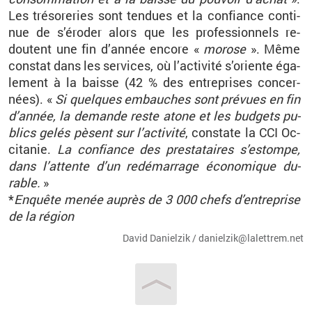
Les tré­so­re­ries sont ten­dues et la confiance conti­
nue de s’éro­der alors que les pro­fes­sion­nels re­
doutent une fin d’an­née en­core «
mo­rose
». Même
constat dans les ser­vices, où l’ac­ti­vité s’oriente éga­
le­ment à la baisse (42
% des en­tre­prises concer­
nées). «
Si quelques em­bauches sont pré­vues en fin
d’an­née, la de­mande reste atone et les bud­gets pu­
blics gelés pèsent sur l’ac­ti­vité
, constate la CCI Oc­
ci­ta­nie.
La confiance des pres­ta­taires s’es­tompe,
dans l’at­tente d’un re­dé­mar­rage éco­no­mique du­
rable.
»
*
En­quête
menée au­près de 3
000
chefs d’en­tre­prise
de la ré­gion
David Da­niel­zik / da­niel­zik@​la­let­trem.​net