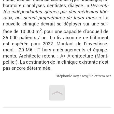
bo­ra­toire d’ana­lyses, den­tistes, dia­lyse… «
Des en­ti­
tés in­dé­pen­dantes, gé­rées par des mé­de­cins li­bé­
raux, qui se­ront pro­prié­taires de leurs murs.
» La
nou­velle cli­nique de­vrait se dé­ployer sur une sur­
2
face de 10 000 m
, pour une ca­pa­cité d’ac­cueil de
35 000 pa­tients / an. La li­vrai­son de ce bâ­ti­ment
est es­pé­rée pour 2022. Mon­tant de l’in­ves­tis­se­
ment : 20 M€ HT hors amé­na­ge­ments et équi­pe­
ments. Ar­chi­tecte re­tenu : A+ Ar­chi­tec­ture (Mont­
pel­lier). La des­ti­na­tion de la cli­nique exis­tante n'est
pas en­core dé­ter­mi­née.
Sté­pha­nie Roy / roy@​la­let­trem.​net
Vous êtes ici