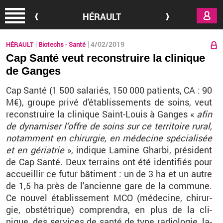
Aller au contenu principal
HÉRAULT
4/02/2019
HÉRAULT
Biotechs - Santé
Cap Santé veut reconstruire la clinique
de Ganges
Cap Santé (1 500 sa­la­riés, 150 000 pa­tients, CA : 90
M€), groupe privé d'éta­blis­se­ments de soins, veut
re­cons­truire la cli­nique Saint-Louis à Ganges «
afin
de dy­na­mi­ser l’offre de soins sur ce ter­ri­toire rural,
no­tam­ment en chi­rur­gie, en mé­de­cine spé­cia­li­sée
et en gé­ria­trie
», in­dique La­mine Gharbi, pré­sident
de Cap Santé. Deux ter­rains ont été iden­ti­fiés pour
ac­cueillir ce futur bâ­ti­ment : un de 3 ha et un autre
de 1,5 ha près de l'an­cienne gare de la com­mune.
Ce nou­vel éta­blis­se­ment MCO (mé­de­cine, chi­rur­
gie, obs­té­trique) com­pren­dra, en plus de la cli­
nique, des ser­vices de santé de type ra­dio­lo­gie, la­