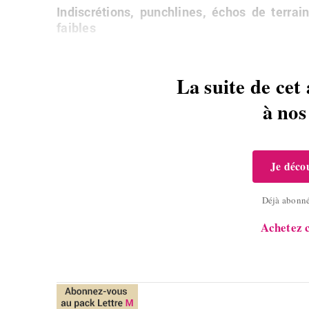
In­dis­cré­tions, pun­chlines, échos de ter­rai
faibles
La suite de cet 
à no
Je décou
Déjà abonn
Achetez c