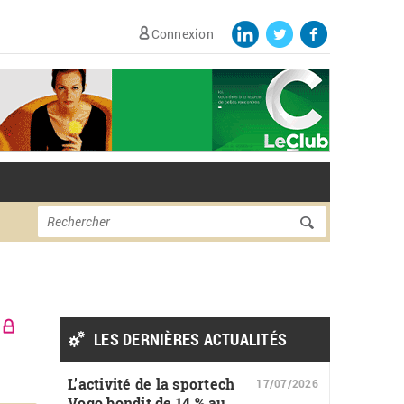
Connexion
Formulaire de
Rechercher
recherche
LES DERNIÈRES ACTUALITÉS
L’activité de la sportech
17/07/2026
Vogo bondit de 14 % au