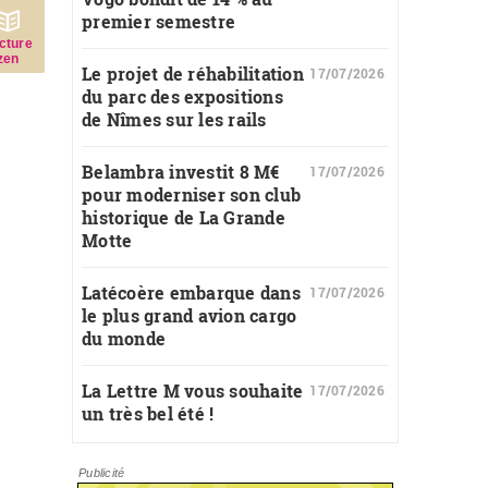
premier semestre
c­ture
zen
Le projet de réhabilitation
17/07/2026
du parc des expositions
de Nîmes sur les rails
Belambra investit 8 M€
17/07/2026
pour moderniser son club
historique de La Grande
Motte
Latécoère embarque dans
17/07/2026
le plus grand avion cargo
du monde
La Lettre M vous souhaite
17/07/2026
un très bel été !
Publicité