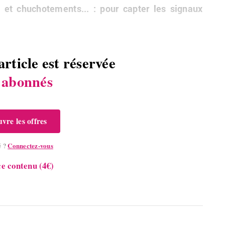
n et chu­cho­te­ments... : pour cap­ter les si­gnaux
article est réservée
s
abonnés
vre les offres
Connectez-vous
é ?
e contenu (4€)