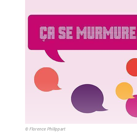
© Flo­rence Phi­lip­part