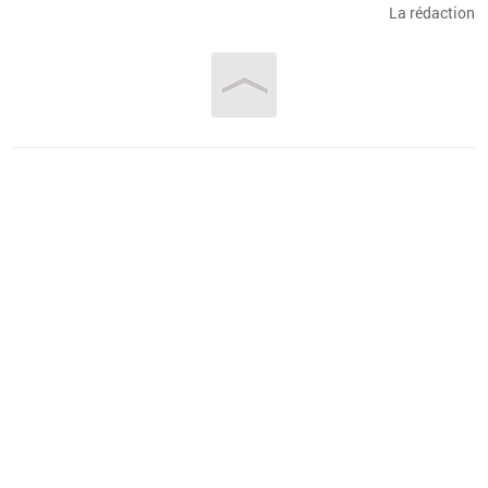
La ré­dac­tion
Vous êtes ici