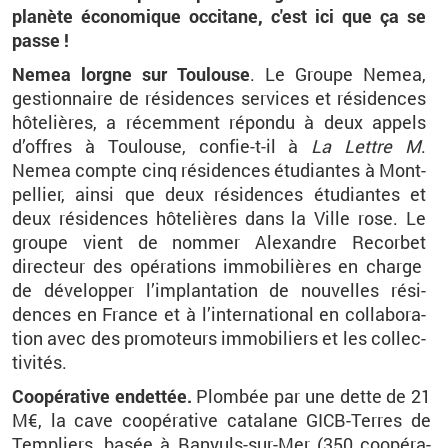
pla­nète éco­no­mique oc­ci­tane, c'est ici que ça se
passe !
Nemea
lorgne sur Tou­louse
. Le Groupe
Nemea
,
ges­tion­naire de ré­si­dences ser­vices et ré­si­dences
hô­te­lières,
a ré­cem­ment ré­pondu à deux ap­pels
d’offres à Tou­louse, confie-t-il
à
La Lettre M
.
Nemea
compte cinq ré­si­dences étu­diantes à Mont­
pel­lier, ainsi que deux ré­si­dences étu­diantes et
deux ré­si­dences hô­te­lières dans la Ville rose
. Le
groupe vient
de nom­mer Alexandre
Re­cor­bet
direc
teur des opé­ra­tions im­mo­bi­lières en charge
de dé­ve­lop­per l’im­plan­ta­tion de nou­velles ré­si­
dences en France et à l’in­ter­na­tio­nal en col­la­bo­ra­
tion avec des pro­mo­teurs im­mo­bi­liers et les col­lec­
ti­vi­tés.
Co­opé­ra­tive en­det­tée.
Plom­bée par une dette de 21
M€, la cave co­opé­ra­tive ca­ta­lane
GICB-Terres
de
Tem­pliers, basée à Ba­nyuls-sur-Mer (350 co­opé­ra­