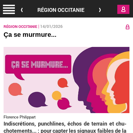
Aller au contenu principal
RÉGION OCCITANIE
14/01/2026
RÉGION OCCITANIE
Ça se murmure...
Flo­rence Phi­lip­part
In­dis­cré­tions, pun­chlines, échos de ter­rain et chu­
cho­te­ments... : pour cap­ter les si­gnaux faibles de la