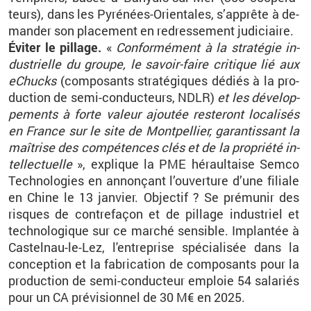
teurs), dans les Py­ré­nées-Orien­tales, s’ap­prête à de­
man­der son pla­ce­ment en re­dres­se­ment ju­di­ciaire.
Évi­ter le pillage.
«
Confor­mé­ment à la stra­té­gie in­
dus­trielle du groupe, le sa­voir-faire cri­tique lié aux
eChucks
(com­po­sants stra­té­giques dé­diés à la pro­
duc­tion de semi-conduc­teurs, NDLR)
et les dé­ve­lop­
pe­ments à forte va­leur ajou­tée res­te­ront lo­ca­li­sés
en France sur le site de Mont­pel­lier, ga­ran­tis­sant la
maî­trise des com­pé­tences clés et de la pro­priété in­
tel­lec­tuelle
», ex­plique la PME hé­raul­taise Semco
Tech­no­lo­gies en an­non­çant l’ou­ver­ture d’une fi­liale
en Chine le 13 jan­vier. Ob­jec­tif ? Se pré­mu­nir des
risques de contre­fa­çon et de pillage in­dus­triel et
tech­no­lo­gique sur ce mar­ché sen­sible. Im­plan­tée à
Cas­tel­nau-le-Lez, l'en­tre­prise spé­cia­li­sée dans
la
concep­tion et la fa­bri­ca­tion de com­po­sants pour la
pro­duc­tion de semi-conduc­teur em­ploie 54
sa­la­riés
pour un CA pré­vi­sion­nel de 30
M€ en 2025.