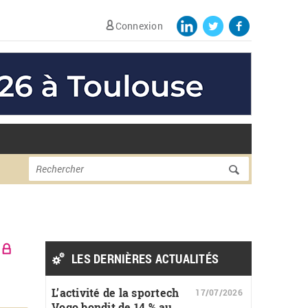
Connexion
Formulaire de
Rechercher
recherche
LES DERNIÈRES ACTUALITÉS
L’activité de la sportech
17/07/2026
Vogo bondit de 14 % au