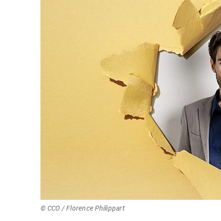
© CCO / Flo­rence Phi­lip­part