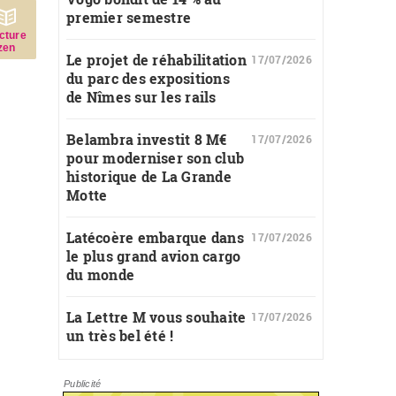
premier semestre
c­ture
zen
Le projet de réhabilitation
17/07/2026
du parc des expositions
de Nîmes sur les rails
Belambra investit 8 M€
17/07/2026
pour moderniser son club
historique de La Grande
Motte
Latécoère embarque dans
17/07/2026
le plus grand avion cargo
du monde
La Lettre M vous souhaite
17/07/2026
un très bel été !
Publicité