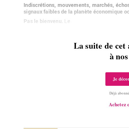
In­dis­cré­tions, mou­ve­ments, mar­chés, échos 
si­gnaux faibles de la pla­nète éco­no­mique oc­
Pas le bien­venu.
Le
La suite de cet 
à no
Je décou
Déjà abonn
Achetez c