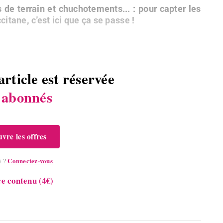
de ter­rain et chu­cho­te­ments... : pour cap­ter les
ci­tane, c'est ici que ça se passe !
article est réservée
s
abonnés
vre les offres
Connectez-vous
é ?
e contenu (4€)