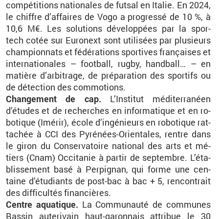
com­pé­ti­tions na­tio­nales de fut­sal en Ita­lie. En 2024,
le chiffre d’af­faires de
Vogo
a pro­gressé de 10 %, à
10,6 M€. Les so­lu­tions dé­ve­lop­pées par la
spor­
tech
cotée sur Eu­ro­next sont uti­li­sées par plu­sieurs
cham­pion­nats et fé­dé­ra­tions spor­tives fran­çaises et
in­ter­na­tio­nales – foot­ball, rugby, hand­ball… – en
ma­tière d’ar­bi­trage, de pré­pa­ra­tion des spor­tifs ou
de dé­tec­tion des com­mo­tions.
Chan­ge­ment de cap.
L’Ins­ti­tut mé­di­ter­ra­néen
d’études et de re­cherches en in­for­ma­tique et en ro­
bo­tique (
Imé­rir
),
école d’in­gé­nieurs en ro­bo­tique rat­
ta­chée à
CCI
des Py­ré­nées-Orien­tales, rentre dans
le giron du Conser­va­toire na­tio­nal des arts et mé­
tiers (Cnam) Oc­ci­ta­nie à par­tir de sep­tembre. L’éta­
blis­se­ment basé à Per­pi­gnan, qui forme une cen­
taine d’étu­diants de post-bac à bac + 5, ren­con­trait
des dif­fi­cul­tés fi­nan­cières.
Centre aqua­tique.
La Com­mu­nauté de com­munes
Bas­sin au­te­ri­vain haut-ga­ron­nais at­tri­bue le 30