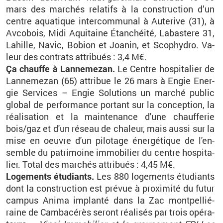
mars des mar­chés re­la­tifs à la construc­tion d’un
centre aqua­tique in­ter­com­mu­nal à Au­te­rive (31), à
Av­co­bois, Midi Aqui­taine Étan­chéité, La­bas­tere 31,
La­hille, Navic, Bo­bion et Joa­nin, et Sco­phy­dro. Va­
leur des contrats at­tri­bués : 3,4 M€.
Ça chauffe à Lan­ne­me­zan.
Le Centre hos­pi­ta­lier de
Lan­ne­me­zan (65) at­tri­bue le 26 mars à Engie Ener­
gie Ser­vices – Engie So­lu­tions un mar­ché pu­blic
glo­bal de per­for­mance por­tant sur la concep­tion, la
réa­li­sa­tion et la main­te­nance d'une chauf­fe­rie
bois/gaz et d'un ré­seau de cha­leur, mais aussi sur la
mise en oeuvre d'un pi­lo­tage éner­gé­tique de l'en­
semble du pa­tri­moine im­mo­bi­lier du centre hos­pi­ta­
lier. Total des mar­chés at­tri­bués : 4,45 M€.
Lo­ge­ments étu­diants.
Les 880 lo­ge­ments étu­diants
dont la construc­tion est pré­vue à proxi­mité du futur
cam­pus Anima im­planté dans la Zac mont­pel­lié­
raine de Cam­ba­cé­rès se­ront réa­li­sés par trois opé­ra­