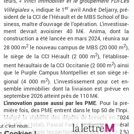
teurs, «
Vinci Im­mo­bi­lier et le grou­pe­ment FDI-Les
er
Vil­lé­giales
», in­dique le 1
avril André Del­jarry, pré­
sident de la CCI de l’Hé­rault et de MBS School of Bu­
si­ness, maître d’ou­vrage de l’opé­ra­tion. L'in­ves­tis­se­
ment de­vrait avoi­si­ner 40
M€.
Anima, dont la
construc­tion a été lan­cée en mars 2024, réunira sur
2
2
28 000 m
le nou­veau cam­pus de MBS (20 000 m
),
2
le siège de la CCI Hé­rault (2 000 m
), l’éta­blis­se­
2
ment hé­raul­tais de la CCI Oc­ci­ta­nie (2 000 m
) ainsi
que le Purple Cam­pus Mont­pel­lier et son siège ré­
2
gio­nal (4 000 m
). L’in­ves­tis­se­ment pour cet en­
semble im­mo­bi­lier dont la li­vrai­son est pré­vue en
sep­tembre 2026 at­teint près de 110
M€.
L'in­no­va­tion passe aussi par les PME
. Pour la pre­
mière fois, des PME entrent dans le top 50 de l'Inpi.
Mal­gré la sta­bi­lité des dé­pôts de bre­vets en 2024
(15 458 au total), Pas­cal Faure, le di­rec­teur gé­né­ral
de l'Inpi, sou­ligne les per­for­mances des PME (+ 2 %)