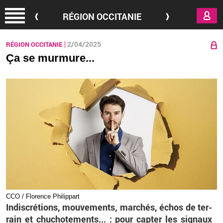
Aller au contenu principal
RÉGION OCCITANIE
2/04/2025
RÉGION OCCITANIE
Ça se murmure...
CCO / Flo­rence Phi­lip­part
In­dis­cré­tions, mou­ve­ments, mar­chés, échos de ter­
rain et chu­cho­te­ments... : pour cap­ter les si­gnaux