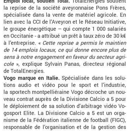
Em­ploi local, sou­tien Total.
To­ta­lE­ner­gies
sou­tient
la re­prise de la so­ciété avey­ron­naise
Pons
Frères,
spé­cia­li­sée dans la vente de ma­té­riel agri­cole. En
lien avec la
CCI
de l’Avey­ron et le Ré­seau Ini­tia­tive,
le groupe éner­gé­tique – qui compte 1 000 sa­la­riés
en Oc­ci­ta­nie - a at­tri­bué un prêt à taux zéro de 30 k€
à l’en­tre­prise. «
Cette re­prise a per­mis le main­tien
de 14 em­plois lo­caux, ce qui donne en­core plus de
sens à notre en­ga­ge­ment en fa­veur du sec­teur agri­
cole
», ex­plique Syl­vain Panas, di­rec­teur ré­gio­nal
de
To­ta­lE­ner­gies
.
Vogo
marque en Ita­lie.
Spé­cia­li­sée dans les so­lu­
tions audio et vidéo pour le sport et l’in­dus­trie,
la
spor­tech
mont­pel­lié­raine
Vogo
dé­croche un nou­
veau contrat au­près de
la
Di­vi­sione
Cal­cio
a 5 pour
le dé­ploie­ment de sa so­lu­tion d’ar­bi­trage vidéo
Vo­
go­sport
Elite
. La
Di­vi­sione
Cal­cio
a 5 est un or­ga­
nisme de la Fé­dé­ra­tion ita­lienne de foot­ball (
FIGC
),
res­pon­sable de l’or­ga­ni­sa­tion et de la ges­tion des