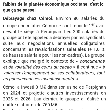
faibles de la pla­nète éco­no­mique oc­ci­tane, c'est ici
que ça se passe !
Dé­brayage chez
Cémoi
. En­vi­ron 80 sa­la­riés du
er
groupe cho­co­la­tier
Cémoi
se sont réuni le 1
avril
de­vant le siège à Per­pi­gnan. Les 200 sa­la­riés du
groupe ont été ap­pe­lés à dé­brayer par les syn­di­cats
suite aux né­go­cia­tions an­nuelles obli­ga­toires
concer­nant les re­va­lo­ri­sa­tions sa­la­riales (+ 1,6 %
de hausse sa­la­riale pour les non-cadres). Le groupe
ex­plique que mal­gré le contexte de «
concur­rence
et de vo­la­ti­lité des cours du cacao »,
il
conti­nue
« à
va­lo­ri­ser l’en­ga­ge­ment de ses col­la­bo­ra­teurs, tout
en pour­sui­vant ses in­ves­tis­se­ments. »
Cémoi a in­vesti 3 M€ dans son usine de Per­pi­gnan
en 2024 et pro­jette d’autres in­ves­tis­se­ments en
2025 et 2026.
L'an der­nier, le groupe a réa­lisé un
chiffre d’af­faires de 760
M€
.