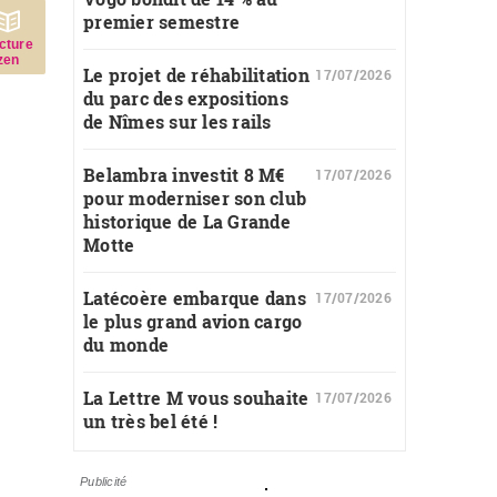
premier semestre
c­ture
zen
Le projet de réhabilitation
17/07/2026
du parc des expositions
de Nîmes sur les rails
Belambra investit 8 M€
17/07/2026
pour moderniser son club
historique de La Grande
Motte
Latécoère embarque dans
17/07/2026
le plus grand avion cargo
du monde
La Lettre M vous souhaite
17/07/2026
un très bel été !
Publicité