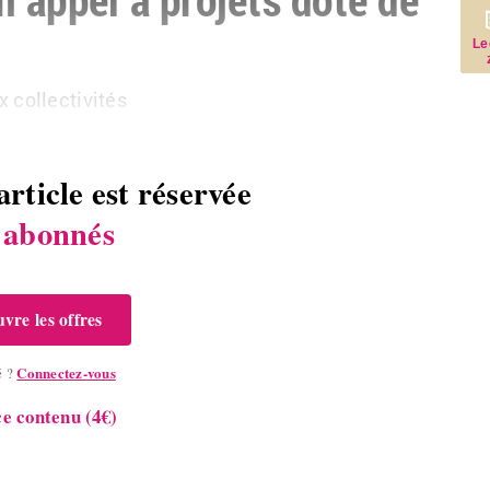
Le
ol­lec­ti­vi­tés
article est réservée
s
abonnés
vre les offres
Connectez-vous
é ?
e contenu (4€)