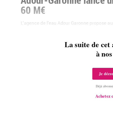
60 M€
L’agence de l'eau Adour Ga­ronne pro­pose aux c
La suite de cet 
à no
Je décou
Déjà abonn
Achetez c