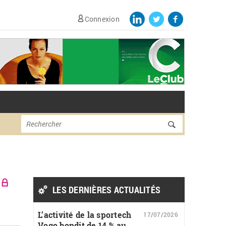
Connexion
Formulaire de
Rechercher
recherche
LES DERNIÈRES ACTUALITÉS
L’activité de la sportech
17/07/2026
Vogo bondit de 14 % au