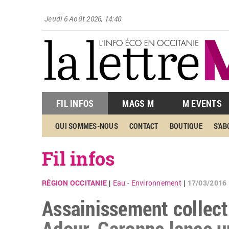
Jeudi 6 Août 2026, 14:40
FIL INFOS
MAGS M
M EVENTS
QUI SOMMES-NOUS
CONTACT
BOUTIQUE
S'A
Fil infos
RÉGION OCCITANIE
Eau - Environnement
17/03/2016
|
|
Assainissement collecti
Adour-Garonne lance un