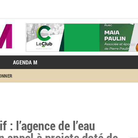
AGENDA M
BONNER
f : l’agence de l’eau
 appel à projets doté de