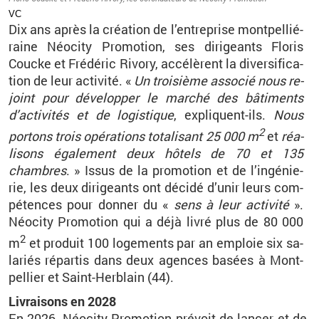
VC
Dix ans après la créa­tion de l’en­tre­prise mont­pel­lié­
raine Néo­city Pro­mo­tion, ses di­ri­geants Flo­ris
Coucke et Fré­dé­ric Ri­vory, ac­cé­lèrent la di­ver­si­fi­ca­
tion de leur ac­ti­vité. «
Un
troi­sième
as­so­cié
nous re­
joint pour dé­ve­lop­per le mar­ché des bâ­ti­ments
d’ac­ti­vi­tés et de lo­gis­tique
, ex­pliquent-ils.
Nous
2
por­tons trois opé­ra­tions to­ta­li­sant 25 000 m
et
réa­
li­sons éga­le­ment deux hô­tels de 70 et 135
chambres
. » Issus de la pro­mo­tion et de l’in­gé­nie­
rie, les deux di­ri­geants ont dé­cidé d’unir leurs com­
pé­tences pour don­ner du «
sens à leur ac­ti­vité
».
Néo­city Pro­mo­tion qui a déjà livré plus de 80 000
2
m
et pro­duit 100 lo­ge­ments par an em­ploie six sa­
la­riés ré­par­tis dans deux agences ba­sées à Mont­
pel­lier et Saint-Her­blain (44).
Li­vrai­sons en 2028
En 2026, Néo­city Pro­mo­tion pré­voit de lan­cer et de