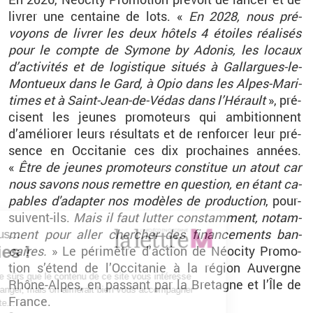
li­vrer une cen­taine de lots. «
En 2028, nous pré­
voyons de li­vrer les deux hô­tels 4 étoiles réa­li­sés
pour le compte de Sy­mone by Ado­nis, les lo­caux
d’ac­ti­vi­tés et de lo­gis­tique si­tués à Gal­largues-le-
Mon­tueux dans le Gard, à Opio dans les Alpes-Ma­ri­
times et à Saint-Jean-de-Vé­das dans l’Hé­rault
», pré­
cisent les jeunes pro­mo­teurs qui am­bi­tionnent
d’amé­lio­rer leurs ré­sul­tats et de ren­for­cer leur pré­
sence en Oc­ci­ta­nie ces dix pro­chaines an­nées.
«
Être de jeunes pro­mo­teurs consti­tue un atout car
nous sa­vons nous re­mettre en ques­tion, en étant ca­
pables d'adap­ter nos mo­dèles de pro­duc­tion
, pour­
suivent-ils.
Mais il faut lut­ter constam­ment, no­tam­
ment pour aller cher­cher des fi­nan­ce­ments ban­
caires.
» Le pé­ri­mètre d’ac­tion de Néo­city Pro­mo­
tion s’étend de l’Oc­ci­ta­nie à la ré­gion Au­vergne
Rhône-Alpes, en pas­sant par la Bre­tagne et l’Île de
France.