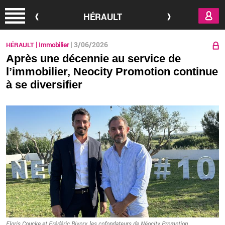
Aller au contenu principal
HÉRAULT
3/06/2026
HÉRAULT
Immobilier
Après une décennie au service de
l’immobilier, Neocity Promotion continue
à se diversifier
Flo­ris Coucke et Fré­dé­ric Ri­vory, les co­fon­da­teurs de Néo­city Pro­mo­tion