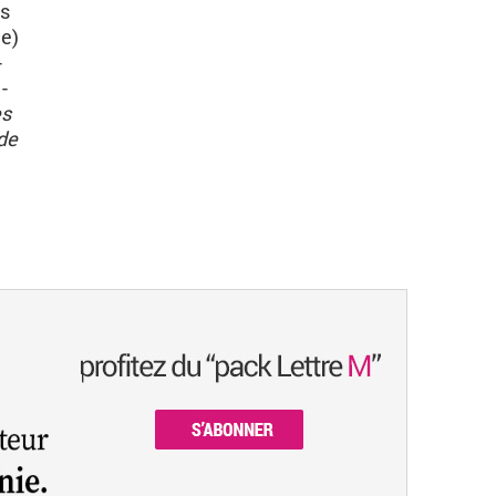
es
ce)
-
-
es
de