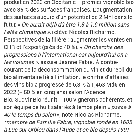
produit en 2023 en Occitanie
–
premier vignoble bio
avec 35
% des surfaces françaises. L’augmentation
des surfaces augure d’un potentiel de 2
Mhl dans le
futur.
«
On aurait déjà dû être 1,8 à 1,9
million sans
l’aléa climatique
»
, relève Nicolas Richarme.
Perspectives de la filière
: augmenter les ventes en
CHR et l’export (près de 40
%).
«
On cherche des
progressions à l’international car aujourd’hui on a
les volumes
»,
assure Jeanne Fabre.
À contre-
courant de la déconsommation du vin et du repli du
bio alimentaire lié à l’inflation, le chiffre d’affaires
des vins bio a progressé de 6,3
% à 1,463
Md€ en
2022 (+
50
% en cinq ans) selon l’Agence
Bio.
SudVinBio réunit 1
100
vignerons adhérents, et
son équipe de huit salariés à temps plein
«
passe à
40 le temps du salon
», note Nicolas Richarme.
*membre de Famille Fabre, vignoble fondé en 1605
à Luc sur Orbieu dans l’Aude et en bio depuis 1991