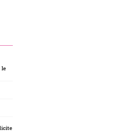
 le
icite