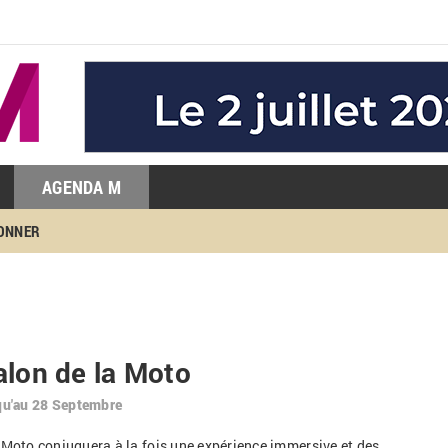
AGENDA M
BONNER
alon de la Moto
qu'au 28 Septembre
 Moto conjuguera à la fois une expérience immersive et des