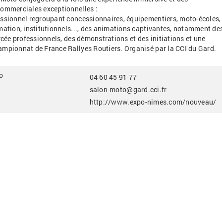
commerciales exceptionnelles
:
essionnel regroupant concessionnaires, équipementiers, moto-écoles,
mation, institutionnels..., des animations captivantes, notamment de
lycée professionnels, des démonstrations et des initiations et une
ampionnat de France Rallyes Routiers.
Organisé par la CCI du Gard.
o
04 60 45 91 77
salon-moto@gard.cci.fr
http://www.expo-nimes.com/nouveau/