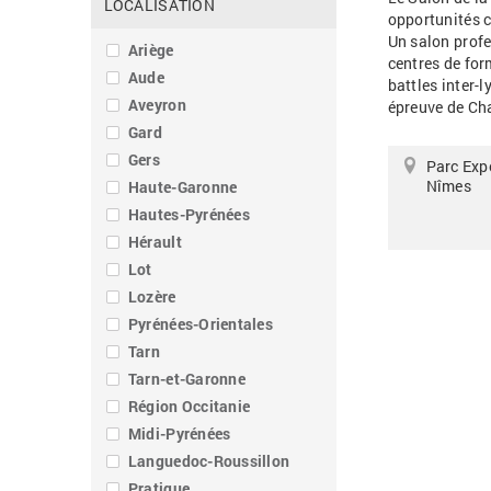
LOCALISATION
opportunités 
Un salon prof
Ariège
centres de for
Aude
battles inter-
Aveyron
épreuve de Ch
Gard
Gers
Parc Exp
Nîmes
Haute-Garonne
Hautes-Pyrénées
Hérault
Lot
Lozère
Pyrénées-Orientales
Tarn
Tarn-et-Garonne
Région Occitanie
Midi-Pyrénées
Languedoc-Roussillon
Pratique