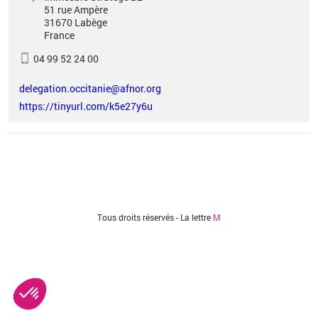
51 rue Ampère
31670
Labège
France
04 99 52 24 00
delegation.occitanie@afnor.org
https://tinyurl.com/k5e27y6u
Vous êtes ici
Tous droits réservés - La lettre
M