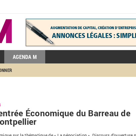
AGENDA M
BONNER
R
entrée Économique du Barreau de
ontpellier
mique sur la thématique de «
La négociation
». Discours d’ouverture 