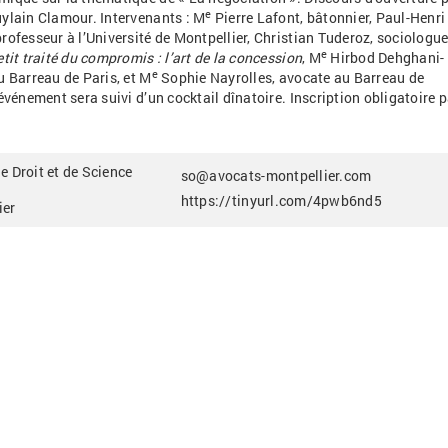
e
uylain Clamour. Intervenants
: M
Pierre Lafont, bâtonnier, Paul-­Henri
rofesseur à l’Université de Montpellier, Christian Tuderoz, sociologu
e
etit traité du compromis
: l’art de la concession
, M
Hirbod Dehghani-
e ­
u Barreau de Paris, et M
Sophie Nayrolles, avocate au Barreau de
événement sera suivi d’un cocktail dînatoire. Inscription obligatoire p
e Droit et de Science
so@avocats-montpellier.com
https://tinyurl.com/4pwb6nd5
ier