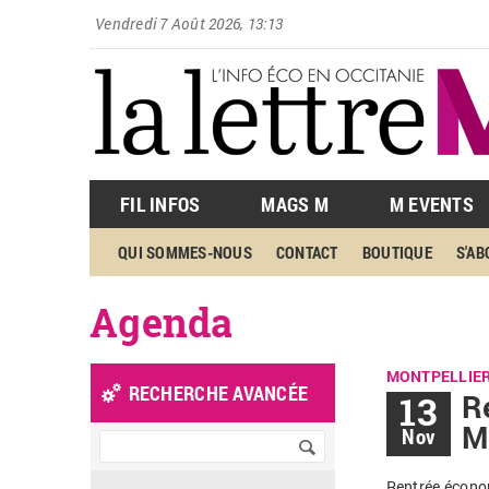
Vendredi 7 Août 2026, 13:13
FIL INFOS
MAGS M
M EVENTS
QUI SOMMES-NOUS
CONTACT
BOUTIQUE
S'A
Agenda
MONTPELLIE
RECHERCHE AVANCÉE
13
R
M
Nov
Rentrée écono