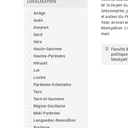
LOCALISATION
M. le Doyen G
Antonmattei, p
Ariège
et auteur du
P
Aude
Azar, avocat a
Aveyron
Montpellier.
L’
mail.
Gard
Gers
Haute-Garonne
Faculté d
politique
Hautes-Pyrénées
Montpell
Hérault
Lot
Lozère
Pyrénées-Orientales
Tarn
Tarn-et-Garonne
Région Occitanie
Midi-Pyrénées
Languedoc-Roussillon
Pratique