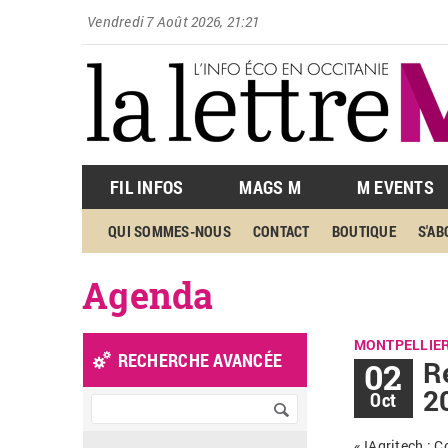
Vendredi 7 Août 2026, 21:21
FIL INFOS
MAGS M
M EVENTS
QUI SOMMES-NOUS
CONTACT
BOUTIQUE
S'A
Agenda
MONTPELLIE
RECHERCHE AVANCÉE
02
R
2
Oct
«
IAgritech
: C