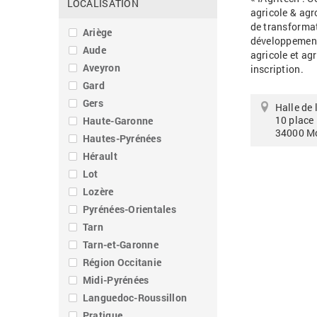
LOCALISATION
agricole & agr
de transformat
Ariège
développement d
Aude
agricole et ag
Aveyron
inscription.
Gard
Gers
Halle de 
10 place 
Haute-Garonne
34000
Mo
Hautes-Pyrénées
Hérault
Lot
Lozère
Pyrénées-Orientales
Tarn
Tarn-et-Garonne
Région Occitanie
Midi-Pyrénées
Languedoc-Roussillon
Pratique