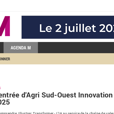
AGENDA M
BONNER
R
entrée d'Agri Sud-Ouest Innovation
025
omprendre, Illustrer, Transformer
- L’IA au service de la chaîne de vale