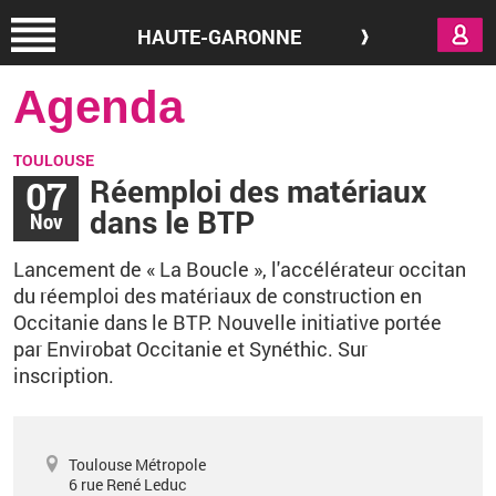
Aller au contenu principal
HAUTE-GARONNE
Agenda
TOULOUSE
07
Réemploi des matériaux
dans le BTP
Nov
Lancement de
«
La Boucle
»
, l'accélérateur occitan
du réemploi des matériaux de construction en
Occitanie ​dans
le BTP.
N
ouvelle initiative portée
par Envirobat Occitanie et Synéthic.​ Sur
inscription.
Toulouse Métropole
6 rue René Leduc