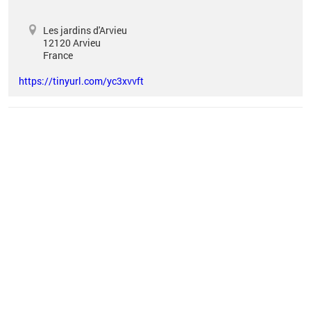
Les jardins d'Arvieu
12120
Arvieu
France
https://tinyurl.com/yc3xvvft
Vous êtes ici