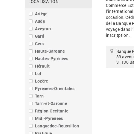
LOCALISATION
Commerce Extér
l’international
Ariège
occasion, Cédr
Aude
de la Banque P
Aveyron
voyage dans l’
inscritption.
Gard
Gers
Haute-Garonne
Banque P
33 aven
Hautes-Pyrénées
31130
B
Hérault
Lot
Lozère
Pyrénées-Orientales
Tarn
Tarn-et-Garonne
Région Occitanie
Midi-Pyrénées
Languedoc-Roussillon
Pratique