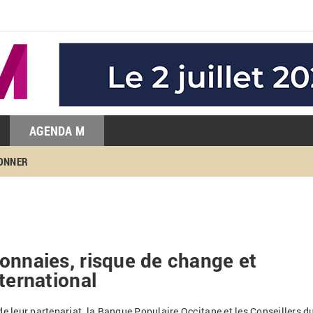
AGENDA M
BONNER
onnaies, risque de change et
ternational
de leur partenariat, la Banque Populaire Occitane et les Conseillers d