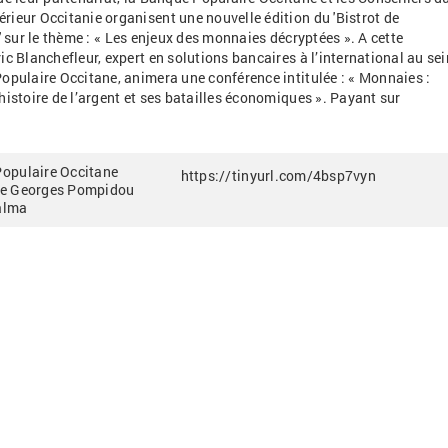
ieur Occitanie organisent une nouvelle édition du 'Bistrot de
' sur le thème
: «
Les enjeux des monnaies décryptées
».
A cette
ic Blanchefleur, expert en solutions bancaires à l’international au sei
opulaire Occitane, animera une conférence intitulée
: «
Monnaies
:
histoire de l’argent et ses batailles économiques
». Payant sur
opulaire Occitane
https://tinyurl.com/4bsp7vyn
ue Georges Pompidou
alma