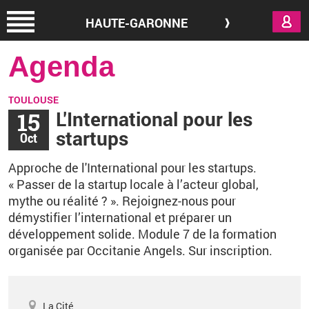
Aller au contenu principal
HAUTE-GARONNE
Agenda
TOULOUSE
15
L'International pour les
startups
Oct
Approche de l'International pour les startups.
«
Passer de la startup locale à l’acteur global,
mythe ou réalité
?
»
. Rejoignez-nous pour
démystifier l’international et préparer un
développement solide.
Module 7 de la formation
organisée par Occitanie Angels.
Sur inscription.
La Cité