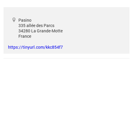
Pasino
335 allée des Parcs
34280
La Grande-Motte
France
https://tinyurl.com/kkc854f7
Vous êtes ici