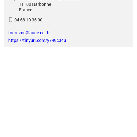
11100
Narbonne
France
04 68 10 36 00
tourisme@aude.cci.fr
https://tinyurl.com/y749c34u
Vous êtes ici