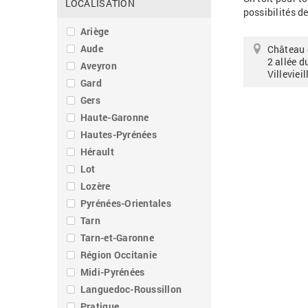
LOCALISATION
possibilités de
Ariège
Aude
Château 
2 allée d
Aveyron
Villevieil
Gard
Gers
Haute-Garonne
Hautes-Pyrénées
Hérault
Lot
Lozère
Pyrénées-Orientales
Tarn
Tarn-et-Garonne
Région Occitanie
Midi-Pyrénées
Languedoc-Roussillon
Pratique