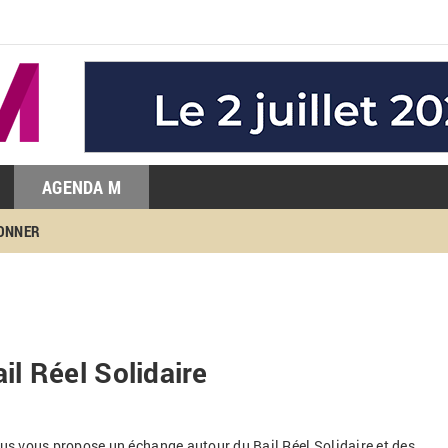
AGENDA M
BONNER
il Réel Solidaire
ous vous propose un échange autour du Bail Réel Solidaire et des