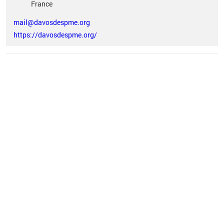
France
mail@davosdespme.org
https://davosdespme.org/
Vous êtes ici