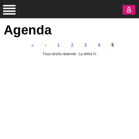
Aller au contenu principal
Agenda
«
‹
1
2
3
4
5
Pages
Tous droits réservés - La lettre
M
Vous êtes ici