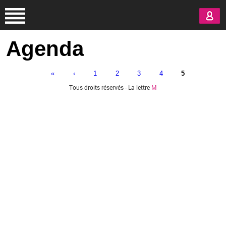
Aller au contenu principal
Agenda
«
‹
1
2
3
4
5
Pages
Tous droits réservés - La lettre
M
Vous êtes ici