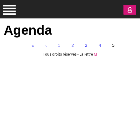
Aller au contenu principal
Agenda
«
‹
1
2
3
4
5
Pages
Tous droits réservés - La lettre
M
Vous êtes ici