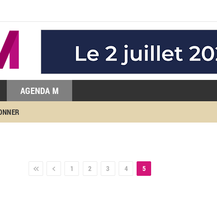
AGENDA M
BONNER
1
2
3
4
5