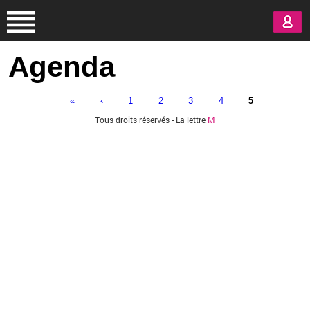
Aller au contenu principal
Agenda
«
‹
1
2
3
4
5
Pages
Tous droits réservés - La lettre
M
Vous êtes ici