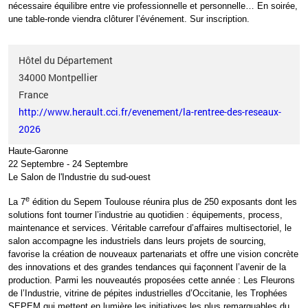
nécessaire équilibre entre vie professionnelle et personnelle… En soirée,
une table-ronde viendra clôturer l’événement.
Sur inscription.
Hôtel du Département
34000
Montpellier
France
http://www.herault.cci.fr/evenement/la-rentree-des-reseaux-
2026
Haute-Garonne
22 Septembre
-
24 Septembre
Le Salon de l'Industrie du sud-ouest
e
La 7
édition du Sepem Toulouse réunira plus de 250 exposants dont les
solutions font tourner l’industrie au quotidien
: équipements, process,
maintenance et services. Véritable carrefour d’affaires multisectoriel, le
salon accompagne les industriels dans leurs projets de
sourcing
,
favorise la création de nouveaux partenariats et offre une vision concrète
des innovations et des grandes tendances qui façonnent l’avenir de la
production. Parmi les nouveautés proposées cette année : Les Fleurons
de l’Industrie, vitrine de pépites industrielles d’Occitanie, les Trophées
SEPEM qui mettent en lumière les initiatives les plus remarquables du