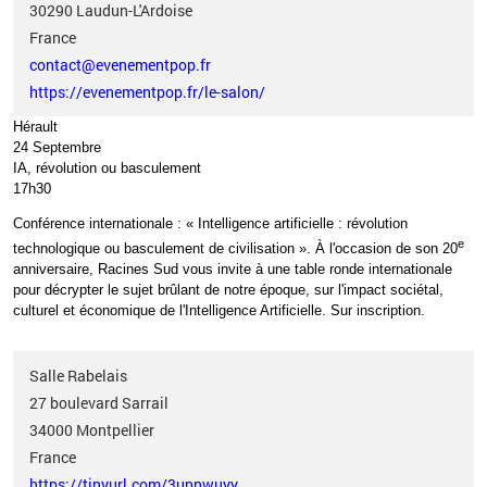
30290
Laudun-L'Ardoise
France
contact@evenementpop.fr
https://evenementpop.fr/le-salon/
Hérault
24 Septembre
IA, révolution ou basculement
17h30
Conférence internationale
: «
Intelligence artificielle
: révolution
e
technologique ou basculement de civilisation
». À l'occasion de son 20
anniversaire, Racines Sud vous invite à une table ronde internationale
pour décrypter le sujet brûlant de notre époque, sur l'impact sociétal,
culturel et économique de l'Intelligence Artificielle. Sur inscription.
Salle Rabelais
27 boulevard Sarrail
34000
Montpellier
France
https://tinyurl.com/3unnwuyy