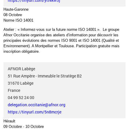
https://tinyurl.com/ytt4kw3j
Haute-Garonne
08 Octobre
Norme ISO 14001
Atelier
: «
Informez-vous sur la future norme ISO 14001
»
.
Le groupe
Afnor Occitanie organise des ateliers d’information pour
découvrir les
principales évolutions des normes ISO 9001 et ISO 14001
(Qualité et
Environnement). A Montpellier et Toulouse. Participation gratuite mais
inscription obligatoire.
AFNOR Labège
51 Rue Ampère - Immeuble le Stratège B2
31670
Labège
France
04 99 52 24 00
delegation.occitanie@afnor.org
https://tinyurl.com/5n8mcrje
Hérault
09 Octobre
-
10 Octobre