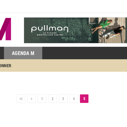
AGENDA M
BONNER
1
2
3
4
5