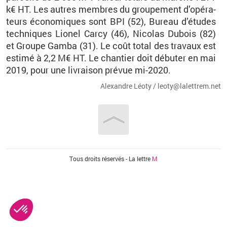
k€ HT. Les autres membres du grou­pe­ment d’opé­ra­
teurs éco­no­miques sont BPI (52), Bu­reau d’études
tech­niques Lio­nel Carcy (46), Ni­co­las Du­bois (82)
et Groupe Gamba (31). Le coût total des tra­vaux est
es­timé à 2,2 M€ HT. Le chan­tier doit dé­bu­ter en mai
2019, pour une li­vrai­son pré­vue mi-2020.
Alexandre Léoty / leo­ty@​la­let­trem.​net
Vous êtes ici
Tous droits réservés - La lettre
M