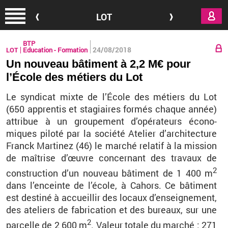
Aller au contenu principal
LOT
BTP
24/08/2018
LOT
Education - Formation
Un nouveau bâtiment à 2,2 M€ pour
l’École des métiers du Lot
Le syn­di­cat mixte de l’École des mé­tiers du Lot
(
650 ap­pren­tis et sta­giaires for­més chaque année)
at­tri­bue à un grou­pe­ment d’opé­ra­teurs éco­no­
miques pi­loté par la so­ciété Ate­lier d’ar­chi­tec­ture
Franck Mar­ti­nez (46) le mar­ché re­la­tif à la mis­sion
de maî­trise d’œuvre concer­nant des tra­vaux de
2
construc­tion d’un nou­veau bâ­ti­ment de 1 400 m
dans l’en­ceinte de l’école, à Ca­hors. Ce bâ­ti­ment
est des­tiné à ac­cueillir des lo­caux d’en­sei­gne­ment,
des ate­liers de fa­bri­ca­tion et des bu­reaux, sur une
2
par­celle de 2 600 m
. Va­leur to­tale du mar­ché : 271