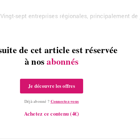
. Vingt-sept en­tre­prises ré­gio­nales, prin­ci­pa­le­ment
suite de cet article est réservée
à nos
abonnés
Je découvre les offres
Connectez-vous
Déjà abonné ?
Achetez ce contenu (4€)