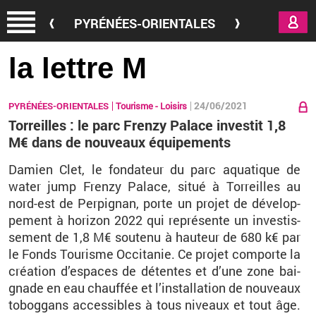
Aller au contenu principal
PYRÉNÉES-ORIENTALES
la lettre M
24/06/2021
PYRÉNÉES-ORIENTALES
Tourisme - Loisirs
Torreilles : le parc Frenzy Palace investit 1,8
M€ dans de nouveaux équipements
Da­mien Clet, le fon­da­teur du parc aqua­tique de
water jump Frenzy Pa­lace, situé à Tor­reilles au
nord-est de Per­pi­gnan, porte un pro­jet de dé­ve­lop­
pe­ment à ho­ri­zon 2022 qui re­pré­sente un in­ves­tis­
se­ment de 1,8 M€ sou­tenu à hau­teur de 680 k€ par
le Fonds Tou­risme Oc­ci­ta­nie. Ce pro­jet com­porte la
créa­tion d’es­paces de dé­tentes et d’une zone bai­
gnade en eau chauf­fée et l’ins­tal­la­tion de nou­veaux
to­bog­gans ac­ces­sibles à tous ni­veaux et tout âge.