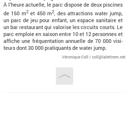
À l’heure ac­tuelle, le parc dis­pose de deux pis­cines
2
2
de 150 m
et 450 m
, des at­trac­tions water jump,
un parc de jeu pour en­fant, un es­pace sa­ni­taire et
un bar res­tau­rant qui va­lo­rise les cir­cuits courts. Le
parc em­ploie en sai­son entre 10 et 12 per­sonnes et
af­fiche une fré­quen­ta­tion an­nuelle de 70 000 vi­si­
teurs dont 30 000 pra­ti­quants de water jump.
Vé­ro­nique Coll / coll@​la­let­trem.​net
Vous êtes ici