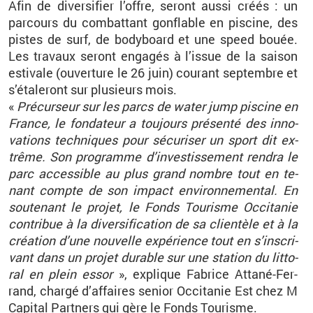
Afin de di­ver­si­fier l’offre, se­ront aussi créés : un
par­cours du com­bat­tant gon­flable en pis­cine, des
pistes de surf, de bo­dy­board et une speed bouée.
Les tra­vaux se­ront en­ga­gés à l’is­sue de la sai­son
es­ti­vale (ou­ver­ture le 26 juin) cou­rant sep­tembre et
s’éta­le­ront sur plu­sieurs mois.
«
Pré­cur­seur sur les parcs de water jump pis­cine en
France, le fon­da­teur a tou­jours pré­senté des in­no­
va­tions tech­niques pour sé­cu­ri­ser un sport dit ex­
trême. Son pro­gramme d’in­ves­tis­se­ment ren­dra le
parc ac­ces­sible au plus grand nombre tout en te­
nant compte de son im­pact en­vi­ron­ne­men­tal. En
sou­te­nant le pro­jet, le Fonds Tou­risme Oc­ci­ta­nie
contri­bue à la di­ver­si­fi­ca­tion de sa clien­tèle et à la
créa­tion d’une nou­velle ex­pé­rience tout en s’ins­cri­
vant dans un pro­jet du­rable sur une sta­tion du lit­to­
ral en plein essor
», ex­plique Fa­brice At­tané-Fer­
rand, chargé d’af­faires se­nior Oc­ci­ta­nie Est chez M
Ca­pi­tal Part­ners qui gère le Fonds Tou­risme.