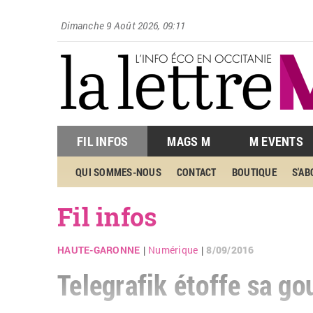
Dimanche 9 Août 2026, 09:11
FIL INFOS
MAGS M
M EVENTS
QUI SOMMES-NOUS
CONTACT
BOUTIQUE
S'A
Fil infos
HAUTE-GARONNE
Numérique
8/09/2016
|
|
Telegrafik étoffe sa g