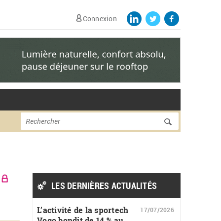
Connexion
Formulaire de
Rechercher
recherche
LES DERNIÈRES ACTUALITÉS
L’activité de la sportech
17/07/2026
Vogo bondit de 14 % au