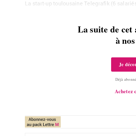
La start-up tou­lou­saine Te­le­gra­fik (6 sa­la­rié
La suite de cet 
à no
Je décou
Déjà abonn
Achetez c