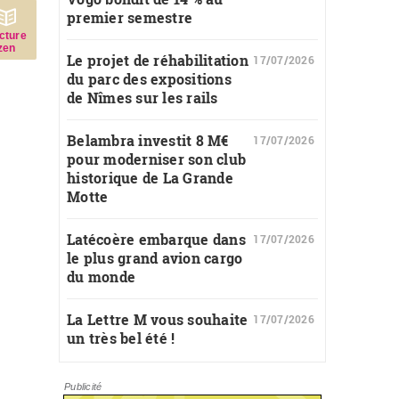
premier semestre
c­ture
zen
Le projet de réhabilitation
17/07/2026
du parc des expositions
de Nîmes sur les rails
Belambra investit 8 M€
17/07/2026
pour moderniser son club
historique de La Grande
Motte
Latécoère embarque dans
17/07/2026
le plus grand avion cargo
du monde
La Lettre M vous souhaite
17/07/2026
un très bel été !
Publicité