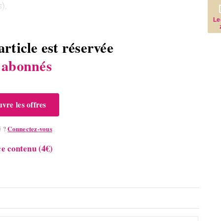
s),
Le
article est réservée
s
abonnés
vre les offres
Connectez-vous
é ?
e contenu (4€)