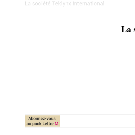
La so­ciété Tek­lynx In­ter­na­tio­nal
La 