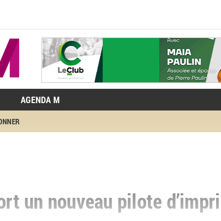
AGENDA M
BONNER
sort un nouveau pilote d’imp