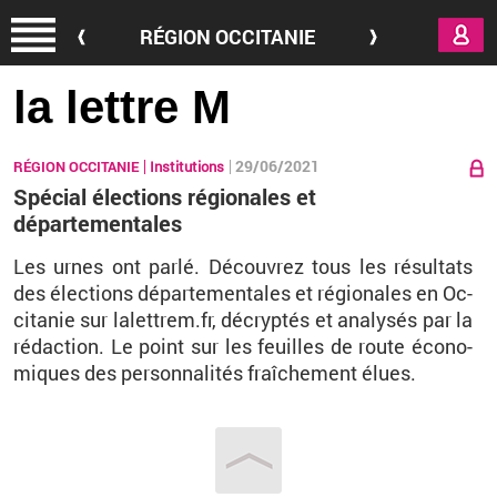
Aller au contenu principal
RÉGION OCCITANIE
la lettre M
29/06/2021
RÉGION OCCITANIE
Institutions
Spécial élections régionales et
départementales
Les urnes ont parlé. Dé­cou­vrez tous les ré­sul­tats
des élec­tions dé­par­te­men­tales et ré­gio­nales en Oc­
ci­ta­nie sur la­let­trem.​fr, dé­cryp­tés et ana­ly­sés par la
ré­dac­tion. Le point sur les feuilles de route éco­no­
miques des per­son­na­li­tés fraî­che­ment élues.