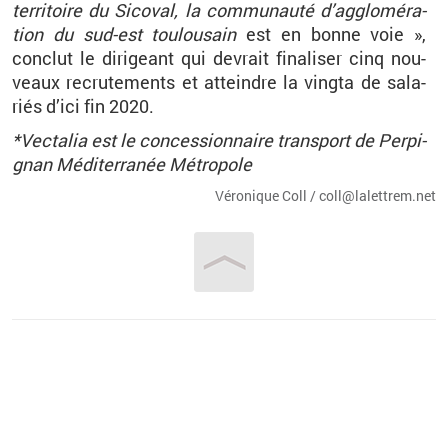
ter­ri­toire du Si­co­val, la com­mu­nauté d’ag­glo­mé­ra­
tion du sud-est tou­lou­sain
est en bonne voie »,
conclut le di­ri­geant qui de­vrait fi­na­li­ser cinq nou­
veaux re­cru­te­ments et at­teindre la vingta de sa­la­
riés d’ici fin 2020.
*Vec­ta­lia est le conces­sion­naire trans­port de Per­pi­
gnan Mé­di­ter­ra­née Mé­tro­pole
Vé­ro­nique Coll / coll@​la­let­trem.​net
Vous êtes ici