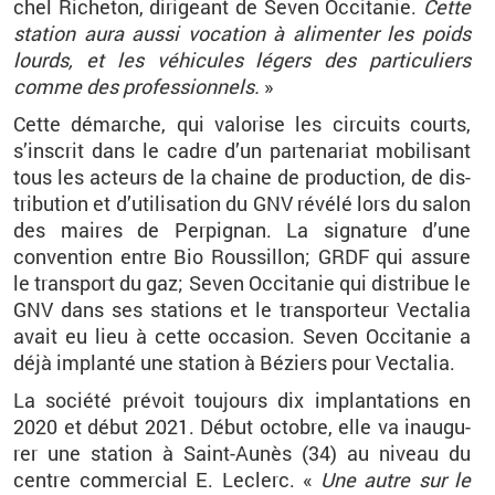
chel Ri­che­ton, di­ri­geant de Seven Oc­ci­ta­nie.
Cette
sta­tion aura aussi vo­ca­tion à ali­men­ter les poids
lourds, et les vé­hi­cules lé­gers des par­ti­cu­liers
comme des pro­fes­sion­nels.
»
Cette dé­marche, qui va­lo­rise les cir­cuits courts,
s’ins­crit dans le cadre d’un par­te­na­riat mo­bi­li­sant
tous les ac­teurs de la chaine de pro­duc­tion, de dis­
tri­bu­tion et d’uti­li­sa­tion du GNV ré­vélé lors du salon
des maires de Per­pi­gnan. La si­gna­ture d’une
conven­tion entre Bio Rous­sillon; GRDF qui as­sure
le trans­port du gaz; Seven Oc­ci­ta­nie qui dis­tri­bue le
GNV dans ses sta­tions et le trans­por­teur Vec­ta­lia
avait eu lieu à cette oc­ca­sion
.
Seven Oc­ci­ta­nie a
déjà im­planté une sta­tion à
Bé­ziers
pour
Vec­ta­lia.
La so­ciété pré­voit tou­jours dix im­plan­ta­tions en
2020 et début 2021. Début oc­tobre, elle va inau­gu­
rer une sta­tion à Saint-Au­nès (34) au ni­veau du
centre com­mer­cial E. Le­clerc. «
Une autre sur le