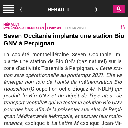
Aller au contenu principal
HÉRAULT
HÉRAULT
17/09/2020
PYRÉNÉES-ORIENTALES
Energies
Seven Occitanie implante une station Bio
GNV à Perpignan
La so­ciété mont­pel­lié­raine Seven Oc­ci­ta­nie im­
plante une sta­tion de Bio GNV (gaz na­tu­rel) sur la
zone d’ac­ti­vi­tés Tor­re­mila à Per­pi­gnan. «
Cette sta­
tion sera opé­ra­tion­nelle au prin­temps 2021. Elle va
émer­ger non loin de l’unité de mé­tha­ni­sa­tion Bio
Rous­sillon
(Groupe Fon­roche Bio­gaz-47, NDLR)
qui
pro­duit le Bio GNV et du dépôt de l’opé­ra­teur de
trans­port Vec­ta­lia* qui va tes­ter la so­lu­tion Bio GNV
pour des bus, afin de la pré­sen­ter aux élus de Per­pi­
gnan Mé­di­ter­ra­née Mé­tro­pole, et as­su­rer leur main­
te­nance
, ex­plique à
La Lettre M
ex­plique Jean-Mi­