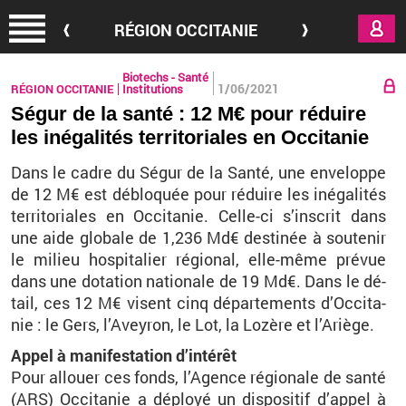
Aller au contenu principal
RÉGION OCCITANIE
Biotechs - Santé
1/06/2021
RÉGION OCCITANIE
Institutions
Ségur de la santé : 12 M€ pour réduire
les inégalités territoriales en Occitanie
Dans le cadre du Ségur de la Santé, une en­ve­loppe
de 12 M€ est dé­blo­quée pour ré­duire les in­éga­li­tés
ter­ri­to­riales en Oc­ci­ta­nie. Celle-ci s’ins­crit dans
une aide glo­bale de 1,236 Md€ des­ti­née à sou­te­nir
le mi­lieu hos­pi­ta­lier ré­gio­nal, elle-même pré­vue
dans une do­ta­tion na­tio­nale de 19 Md€. Dans le dé­
tail, ces 12 M€ visent cinq dé­par­te­ments d’Oc­ci­ta­
nie : le Gers, l’Avey­ron, le Lot, la Lo­zère et l’Ariège.
Appel à ma­ni­fes­ta­tion d’in­té­rêt
Pour al­louer ces fonds, l’Agence ré­gio­nale de santé
(ARS) Oc­ci­ta­nie a dé­ployé un dis­po­si­tif d’ap­pel à