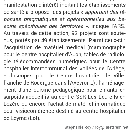
ma­ni­fes­ta­tion d’in­té­rêt in­ci­tant les éta­blis­se­ments
de santé à pro­po­ser des pro­jets «
ap­por­tant des ré­
ponses prag­ma­tiques et opé­ra­tion­nelles aux be­
soins spé­ci­fiques des ter­ri­toires
», in­dique l’ARS.
Au tra­vers de cette ac­tion, 92 pro­jets sont sou­te­
nus, por­tés par 49 éta­blis­se­ments. Parmi ceux-ci :
l’ac­qui­si­tion de ma­té­riel mé­di­cal (mam­mo­graphe
pour le centre hos­pi­ta­lier d’Auch, tables de ra­dio­lo­
gie té­lé­com­man­dées nu­mé­riques pour le Centre
hos­pi­ta­lier in­ter­com­mu­nal des Val­lées de l’Ariège,
en­do­scopes pour le Centre hos­pi­ta­lier de Vil­le­
franche de Rouergue dans l’Avey­ron…) ; l’amé­na­ge­
ment d’une cui­sine pé­da­go­gique pour en­fants en
sur­poids ac­cueillis au centre SSR Les Écu­reils en
Lo­zère ou en­core l’achat de ma­té­riel in­for­ma­tique
pour vi­sio­con­fé­rence des­tiné au centre hos­pi­ta­lier
de Leyme (Lot).
Sté­pha­nie Roy / roy@​la­let­trem.​net