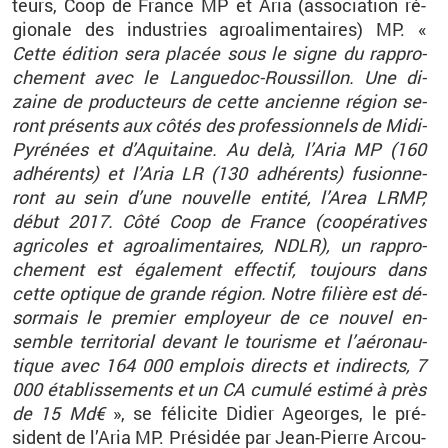
teurs, Coop de France MP et Aria (as­so­cia­tion ré­
gio­nale des in­dus­tries agroa­li­men­taires) MP. «
Cette édi­tion sera pla­cée sous le signe du rap­pro­
che­ment avec le Lan­gue­doc-Rous­sillon. Une di­
zaine de pro­duc­teurs de cette an­cienne ré­gion se­
ront pré­sents aux côtés des pro­fes­sion­nels de Midi-
Py­ré­nées et d’Aqui­taine. Au delà, l’Aria MP (160
adhé­rents) et l’Aria LR (130 adhé­rents) fu­sion­ne­
ront au sein d’une nou­velle en­tité, l’Area LRMP,
début 2017. Côté Coop de France (co­opé­ra­tives
agri­coles et agroa­li­men­taires, NDLR), un rap­pro­
che­ment est éga­le­ment ef­fec­tif, tou­jours dans
cette op­tique de grande ré­gion. Notre fi­lière est dé­
sor­mais le pre­mier em­ployeur de ce nou­vel en­
semble ter­ri­to­rial de­vant le tou­risme et l’aé­ro­nau­
tique avec 164 000 em­plois di­rects et in­di­rects, 7
000 éta­blis­se­ments et un CA cu­mulé es­timé à près
de 15 Md€
», se fé­li­cite Di­dier Ageorges, le pré­
sident de l’Aria MP. Pré­si­dée par Jean-Pierre Ar­cou­