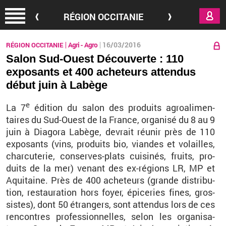
Aller au contenu principal
RÉGION OCCITANIE
16/03/2016
RÉGION OCCITANIE
Agri - Agro
Salon Sud-Ouest Découverte : 110
exposants et 400 acheteurs attendus
début juin à Labège
e
La 7
édi­tion du salon des pro­duits agroa­li­men­
taires du Sud-Ouest de la France, or­ga­nisé du 8 au 9
juin à Dia­gora La­bège, de­vrait réunir près de 110
ex­po­sants (vins, pro­duits bio, viandes et vo­lailles,
char­cu­te­rie, conserves-plats cui­si­nés, fruits, pro­
duits de la mer) ve­nant des ex-ré­gions LR, MP et
Aqui­taine. Près de 400 ache­teurs (grande dis­tri­bu­
tion, res­tau­ra­tion hors foyer, épi­ce­ries fines, gros­
sistes), dont 50 étran­gers, sont at­ten­dus lors de ces
ren­contres pro­fes­sion­nelles, selon les or­ga­ni­sa­