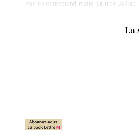
Patrice Gausserand, maire (UDI) de Gaillac,
La 