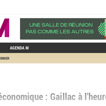
AGENDA M
BONNER
conomique : Gaillac à l'heur