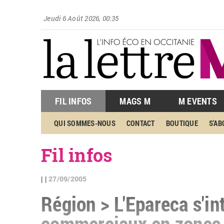
Jeudi 6 Août 2026, 00:35
FIL INFOS
MAGS M
M EVENTS
QUI SOMMES-NOUS
CONTACT
BOUTIQUE
S'A
Fil infos
27/09/2005
| |
Région > L'Epareca s'in
commerciaux en zones 