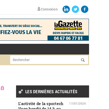
Connexion
Formulaire de
Rechercher
recherche
LES DERNIÈRES ACTUALITÉS
L’activité de la sportech
17/07/2026
Vogo bondit de 14 % au