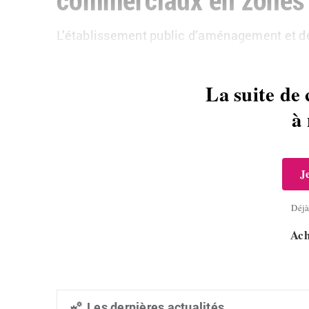
L’établissement public d’aménagement et d
La suite de 
à
J
Déj
Ach
Les dernières actualités