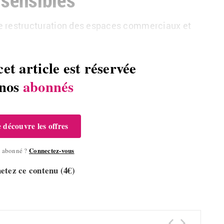
e restructuration des espaces commerciaux et
cet article est réservée
 nos
abonnés
e découvre les offres
Connectez-vous
à abonné ?
etez ce contenu (4€)