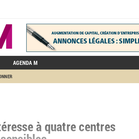
AGENDA M
BONNER
téresse à quatre centres
sensibles