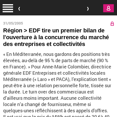
Aller au contenu principal
31/05/2005
Région > EDF tire un premier bilan de
l'ouverture à la concurrence du marché
des entreprises et collectivités
« En Méditerranée, nous gardons des positions très
élevées, au-delà de 95 % de parts de marché (90 %
en France). » Pour Anne-Marie Colombier, directrice
générale EDF Entreprises et collectivités locales
Méditerranée (« Laro » et PACA), l’explication tient «
peut-être à une relation personnelle forte, tissée sur
la durée. Le turn over des commerciaux est
d’ailleurs moins important. Aucune collectivité
locale n’a changé de fournisseur, même si
quelques-unes réfléchissent à des appels d’offres.
Il est vrai que le prix du MWh est passé de 30 €à 40