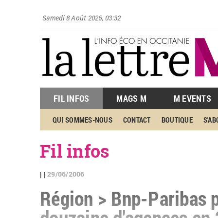
Samedi 8 Août 2026, 03:32
FIL INFOS
MAGS M
M EVENTS
QUI SOMMES-NOUS
CONTACT
BOUTIQUE
S'A
Fil infos
29/06/2006
| |
Région > Bnp-Paribas p
douzaine d'agences en