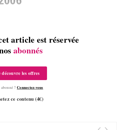
cet article est réservée
 nos
abonnés
e découvre les offres
Connectez-vous
à abonné ?
etez ce contenu (4€)