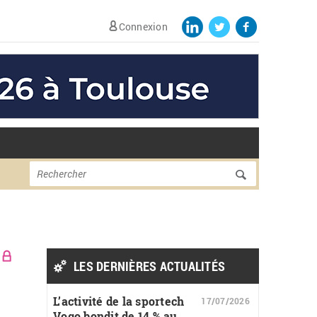
Connexion
Formulaire de
Rechercher
recherche
LES DERNIÈRES ACTUALITÉS
L’activité de la sportech
17/07/2026
Vogo bondit de 14 % au