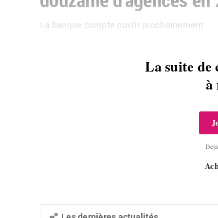
La banque compte ouvrir prochainement
La suite de 
à
J
Déj
Ach
Les dernières actualités